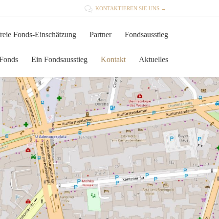

KONTAKTIEREN SIE UNS →
Skip
reie Fonds-Einschätzung
Partner
Fondsausstieg
to
content
 Fonds
Ein Fondsausstieg
Kontakt
Aktuelles