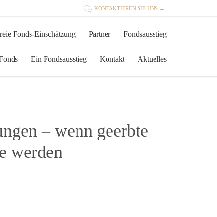

KONTAKTIEREN SIE UNS →
Skip
reie Fonds-Einschätzung
Partner
Fondsausstieg
to
content
 Fonds
Ein Fondsausstieg
Kontakt
Aktuelles
ungen – wenn geerbte
le werden