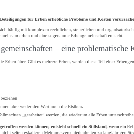
 Beteiligungen für Erben erhebliche Probleme und Kosten verursache
 sich häufig mit komplexen rechtlichen, steuerlichen und organisatoris
gemeinsam erben und eine sogenannte Erbengemeinschaft entsteht.
gemeinschaften – eine problematische
ie Erben über. Gibt es mehrere Erben, werden diese Teil einer Erbengem
 beziehen.
ennen aber weder den Wert noch die Risiken.
Vollmachten „gearbeitet“ werden, die wiederum alle Erben unterschreib
roffen werden können, entsteht schnell ein Stillstand, wenn ein Erb
cht selten eskalieren Meinungsverschiedenheiten zu langjährigen Strei