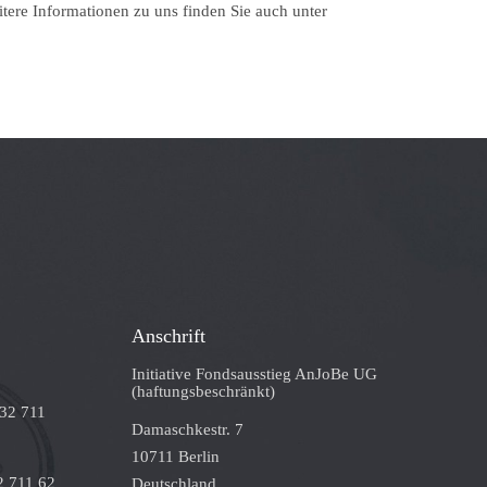
itere Informationen zu uns finden Sie auch unter
Anschrift
Initiative Fondsausstieg AnJoBe UG
(haftungsbeschränkt)
332 711
Damaschkestr. 7
10711 Berlin
2 711 62
Deutschland