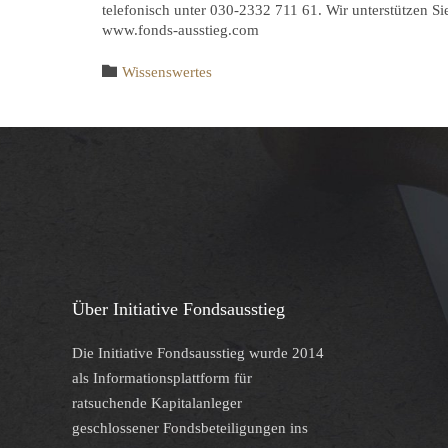
telefonisch unter 030-2332 711 61. Wir unterstützen Si
www.fonds-ausstieg.com
Category

Wissenswertes
Über Initiative Fondsausstieg
Die Initiative Fondsausstieg wurde 2014
als Informationsplattform für
ratsuchende Kapitalanleger
geschlossener Fondsbeteiligungen ins