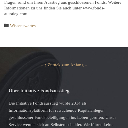
Fragen rund um Ihren Ausstieg aus geschlossenen Fonds. Weitere
Informationen zu uns finden Sie auch unter www.fonds-
ausstieg.com
Category

Wissenswertes
– ↑ Zurück zum Anfang –
Über Initiative Fondsausstieg
Die Initiative Fondsausstieg wurde 2014 als
Informationsplattform für ratsuchende Kapitalanleger
geschlossener Fondsbeteiligungen ins Leben gerufen. Unser
Service wendet sich an Selbstentscheider. Wir führen keine