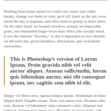
Working from home meant we could vary snack and coffee
breaks, change our desks or view, goof off, drink on the job, even
spend the day in pajamas, and often meet to gossip or share ideas.
On the other hand, we bossed ourselves around, set impossible
goals, and demanded longer hours than office jobs usually entail.
It was the ultimate “flextime,” in that it depended on how flexible
we felt each day, given deadlines, distractions, and workaholic
crescendos.
This is Photoshop’s version of Lorem
Ipsum. Proin gravida nibh vel velit
auctor aliquet. Aenean sollicitudin, lorem
quis bibendum auctor, nisi elit consequat
ipsum, nec sagittis sem nibh id elit.
Integer vel libero arcu, egestas tempor ipsum. Vestibulum id dolor
aliquet dolor fringilla ornare. Nunc non massa erat. Vivamus odio
sem, rhoncus vel bibendum vitae, euismod a urna. Aliquam erat
volutpat. Aenean non lorem arcu. Phasellus in neque nulla, sed