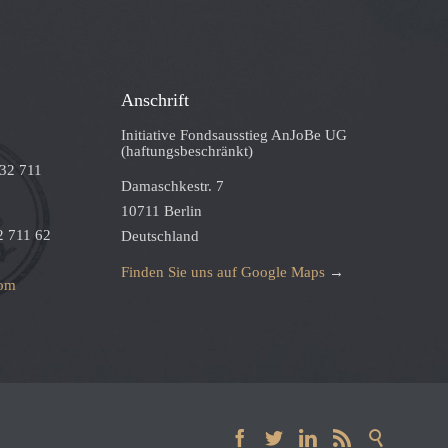
Anschrift
Initiative Fondsausstieg AnJoBe UG
(haftungsbeschränkt)
332 711
Damaschkestr. 7
10711 Berlin
2 711 62
Deutschland
Finden Sie uns auf Google Maps
→
com




