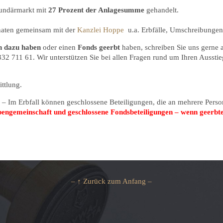
undärmarkt mit
27 Prozent der Anlagesumme
gehandelt.
onaten gemeinsam mit der
Kanzlei Hoppe
u.a. Erbfälle, Umschreibungen 
en dazu haben
oder einen
Fonds geerbt
haben, schreiben Sie uns gerne a
32 711 61. Wir unterstützen Sie bei allen Fragen rund um Ihren Aussti
ttlung.
n – Im Erbfall können geschlossene Beteiligungen, die an mehrere Pers
engemeinschaft und geschlossene Fondsbeteiligungen – wenn geerbte 
– ↑ Zurück zum Anfang –