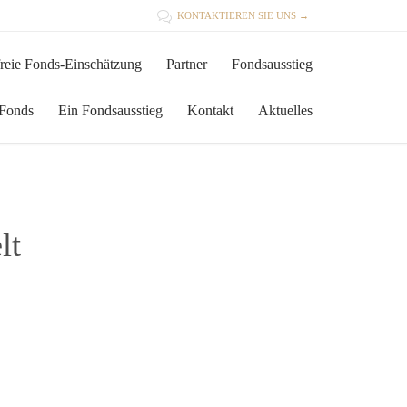

KONTAKTIEREN SIE UNS →
Skip
reie Fonds-Einschätzung
Partner
Fondsausstieg
to
content
 Fonds
Ein Fondsausstieg
Kontakt
Aktuelles
lt