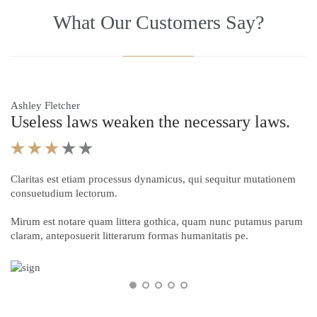
What Our Customers Say?
Ashley Fletcher
Ro
Useless laws weaken the necessary laws.
U





Claritas est etiam processus dynamicus, qui sequitur mutationem
Cl
consuetudium lectorum.
co
Mirum est notare quam littera gothica, quam nunc putamus parum
Mi
claram, anteposuerit litterarum formas humanitatis pe.
cl