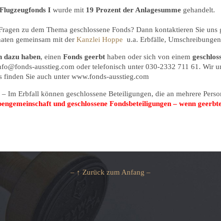
 Flugzeugfonds I
wurde mit
19 Prozent der Anlagesumme
gehandelt.
 Fragen zu dem Thema geschlossene Fonds? Dann kontaktieren Sie uns 
onaten gemeinsam mit der
Kanzlei Hoppe
u.a. Erbfälle, Umschreibungen 
n dazu haben
, einen
Fonds geerbt
haben oder sich von einem
geschlos
 info@fonds-ausstieg.com oder telefonisch unter 030-2332 711 61. Wir un
s finden Sie auch unter www.fonds-ausstieg.com
n – Im Erbfall können geschlossene Beteiligungen, die an mehrere Pers
engemeinschaft und geschlossene Fondsbeteiligungen – wenn geerbte 
– ↑ Zurück zum Anfang –