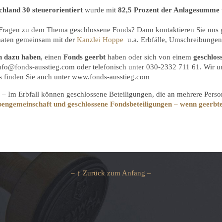
hland 30 steuerorientiert
wurde mit
82,5 Prozent der Anlagesumme
 Fragen zu dem Thema geschlossene Fonds? Dann kontaktieren Sie uns 
onaten gemeinsam mit der
Kanzlei Hoppe
u.a. Erbfälle, Umschreibungen 
n dazu haben
, einen
Fonds geerbt
haben oder sich von einem
geschlos
 info@fonds-ausstieg.com oder telefonisch unter 030-2332 711 61. Wir un
s finden Sie auch unter www.fonds-ausstieg.com
n – Im Erbfall können geschlossene Beteiligungen, die an mehrere Pers
engemeinschaft und geschlossene Fondsbeteiligungen – wenn geerbte 
– ↑ Zurück zum Anfang –